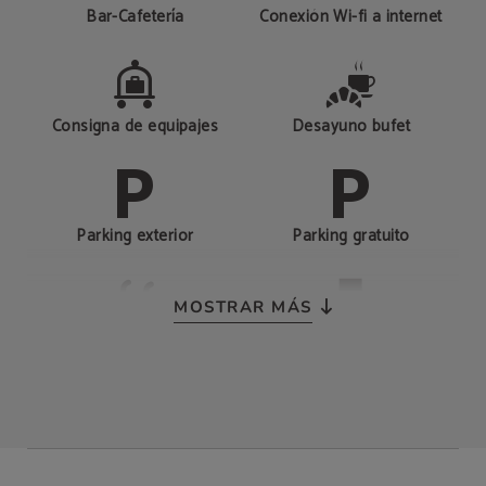
Bar-Cafetería
Conexión Wi-fi a internet
Consigna de equipajes
Desayuno bufet
Parking exterior
Parking gratuito
MOSTRAR MÁS
Piscina exterior
Salones para eventos
Carga de vehículos
Servicio de habitaciones
eléctricos